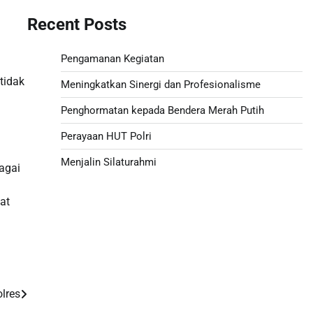
Recent Posts
Pengamanan Kegiatan
tidak
Meningkatkan Sinergi dan Profesionalisme
Penghormatan kepada Bendera Merah Putih
Perayaan HUT Polri
Menjalin Silaturahmi
agai
Paito
at
Slot 5000
Pengeluaran sgp hari ini
lres
Slot Pulsa