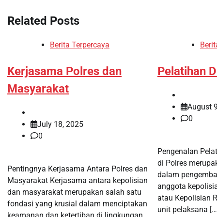
navigation
Related Posts
Berita Terpercaya
Beri
Kerjasama Polres dan
Pelatihan D
Masyarakat
August 9
0
July 18, 2025
0
Pengenalan Pelat
di Polres merupa
Pentingnya Kerjasama Antara Polres dan
dalam pengemban
Masyarakat Kerjasama antara kepolisian
anggota kepolisia
dan masyarakat merupakan salah satu
atau Kepolisian 
fondasi yang krusial dalam menciptakan
unit pelaksana […
keamanan dan ketertiban di lingkungan.