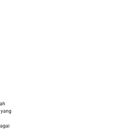
Slot Telkomsel
Pengeluaran hk
Paito SDY
Pengeluaran Macau
Togel SGP
Data Macau
Slot Pulsa
lah
n yang
RTP Slot Gacor Hari Ini
agai
Slot Deposit Pulsa Indosat