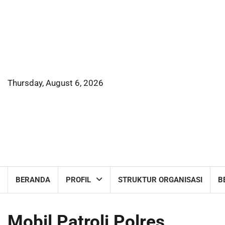
Skip
to
content
Thursday, August 6, 2026
BERANDA
PROFIL
STRUKTUR ORGANISASI
B
Mobil Patroli Polres