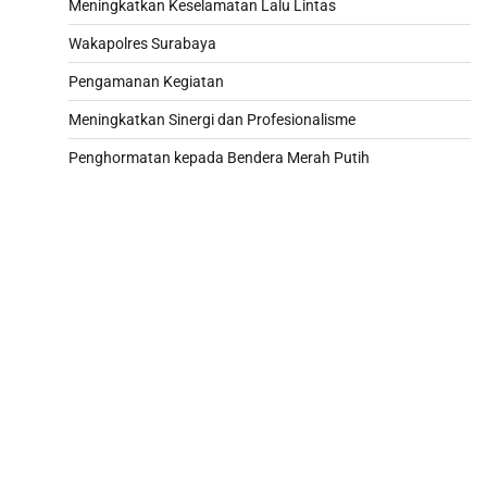
Meningkatkan Keselamatan Lalu Lintas
Wakapolres Surabaya
Pengamanan Kegiatan
Meningkatkan Sinergi dan Profesionalisme
Penghormatan kepada Bendera Merah Putih
Paito
Slot 5000
Pengeluaran sgp hari ini
Slot Pulsa
Slot Telkomsel
Pengeluaran hk