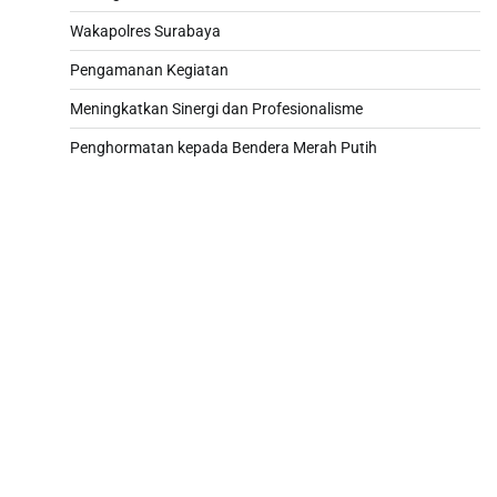
Wakapolres Surabaya
Pengamanan Kegiatan
Meningkatkan Sinergi dan Profesionalisme
Penghormatan kepada Bendera Merah Putih
Paito
Slot 5000
Pengeluaran sgp hari ini
Slot Pulsa
Slot Telkomsel
Pengeluaran hk