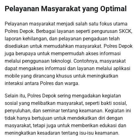
Pelayanan Masyarakat yang Optimal
Pelayanan masyarakat menjadi salah satu fokus utama
Polres Depok. Berbagai layanan seperti pengurusan SKCK,
laporan kehilangan, dan pelayanan pengaduan telah
disediakan untuk memudahkan masyarakat. Polres Depok
juga berupaya untuk mempermudah akses informasi
melalui penggunaan teknologi. Contohnya, masyarakat
dapat mengakses informasi dan layanan melalui aplikasi
mobile yang dirancang khusus untuk meningkatkan
interaksi antara Polres dan warga.
Selain itu, Polres Depok sering mengadakan kegiatan
sosial yang melibatkan masyarakat, seperti bakti sosial,
penyuluhan, dan seminar tentang keamanan. Kegiatan ini
tidak hanya bertujuan untuk mendekatkan diri dengan
masyarakat, tetapi juga untuk memberikan edukasi dan
meningkatkan kesadaran tentang isu-isu keamanan.