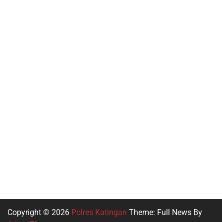
Slot Dana
Slot 5000
Slot Qris
Pragmatic Play
Slot Indosat
Slot Dana
Keluaran HK
Copyright © 2026
Polres Katingan
Theme: Full News By