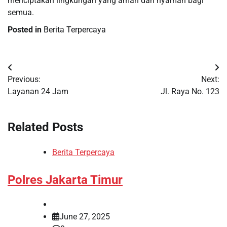
menciptakan lingkungan yang aman dan nyaman bagi
semua.
Posted in
Berita Terpercaya
Post
Previous:
Next:
navigation
Layanan 24 Jam
Jl. Raya No. 123
Related Posts
Berita Terpercaya
Polres Jakarta Timur
June 27, 2025