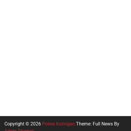
Slot Dana
Slot 5000
Slot Qris
Pragmatic Play
Slot Indosat
Slot Dana
Keluaran HK
Copyright © 2026
Polres Katingan
Theme: Full News By
Adore Themes
.