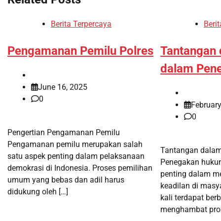
Berita Terpercaya
Beri
Pengamanan Pemilu Polres
Tantangan 
dalam Pen
June 16, 2025
0
February
0
Pengertian Pengamanan Pemilu
Pengamanan pemilu merupakan salah
Tantangan dala
satu aspek penting dalam pelaksanaan
Penegakan huku
demokrasi di Indonesia. Proses pemilihan
penting dalam me
umum yang bebas dan adil harus
keadilan di masy
didukung oleh […]
kali terdapat be
menghambat pros