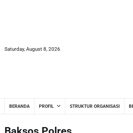
Skip
to
content
Saturday, August 8, 2026
BERANDA
PROFIL
STRUKTUR ORGANISASI
B
Baksos Polres