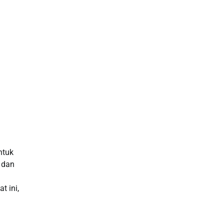
Slot Telkomsel
Pengeluaran hk
Paito SDY
Pengeluaran Macau
Togel SGP
Data Macau
ntuk
Slot Pulsa
 dan
RTP Slot Gacor Hari Ini
t ini,
Slot Deposit Pulsa Indosat