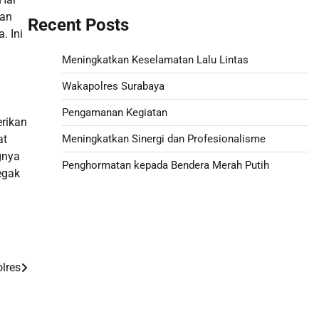
gan
Recent Posts
. Ini
Meningkatkan Keselamatan Lalu Lintas
Wakapolres Surabaya
Pengamanan Kegiatan
erikan
Meningkatkan Sinergi dan Profesionalisme
at
gnya
Penghormatan kepada Bendera Merah Putih
egak
Paito
Slot 5000
lres
Pengeluaran sgp hari ini
Slot Pulsa