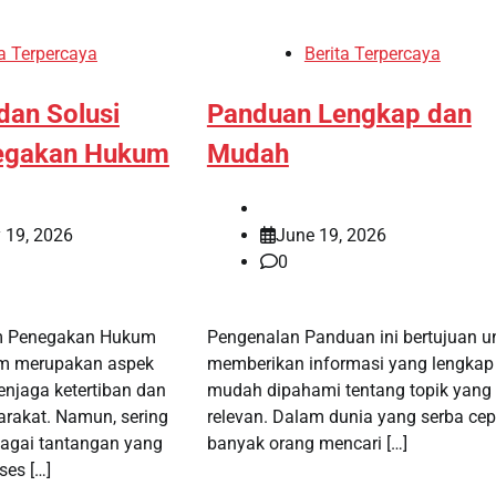
ta Terpercaya
Berita Terpercaya
dan Solusi
Panduan Lengkap dan
egakan Hukum
Mudah
 19, 2026
June 19, 2026
0
m Penegakan Hukum
Pengenalan Panduan ini bertujuan u
m merupakan aspek
memberikan informasi yang lengkap
njaga ketertiban dan
mudah dipahami tentang topik yang
arakat. Namun, sering
relevan. Dalam dunia yang serba cepa
rbagai tantangan yang
banyak orang mencari […]
es […]